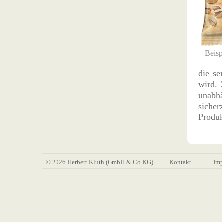
Beisp
die
se
wird. 
unabhä
sicher
Produk
© 2026 Herbert Kluth (GmbH & Co.KG)
Kontakt
Im