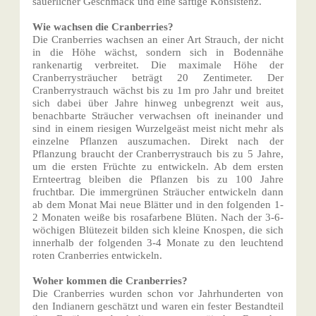
säuerlicher Geschmack und eine saftige Konsistenz.
Wie wachsen die Cranberries?
Die Cranberries wachsen an einer Art Strauch, der nicht
in die Höhe wächst, sondern sich in Bodennähe
rankenartig verbreitet. Die maximale Höhe der
Cranberrysträucher beträgt 20 Zentimeter. Der
Cranberrystrauch wächst bis zu 1m pro Jahr und breitet
sich dabei über Jahre hinweg unbegrenzt weit aus,
benachbarte Sträucher verwachsen oft ineinander und
sind in einem riesigen Wurzelgeäst meist nicht mehr als
einzelne Pflanzen auszumachen. Direkt nach der
Pflanzung braucht der Cranberrystrauch bis zu 5 Jahre,
um die ersten Früchte zu entwickeln. Ab dem ersten
Ernteertrag bleiben die Pflanzen bis zu 100 Jahre
fruchtbar. Die immergrünen Sträucher entwickeln dann
ab dem Monat Mai neue Blätter und in den folgenden 1-
2 Monaten weiße bis rosafarbene Blüten. Nach der 3-6-
wöchigen Blütezeit bilden sich kleine Knospen, die sich
innerhalb der folgenden 3-4 Monate zu den leuchtend
roten Cranberries entwickeln.
Woher kommen die Cranberries?
Die Cranberries wurden schon vor Jahrhunderten von
den Indianern geschätzt und waren ein fester Bestandteil