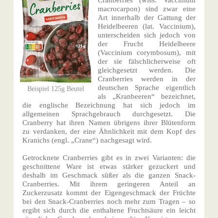
Cranberries (wiss. Vaccinium
macrocarpon) sind zwar eine
Art innerhalb der Gattung der
Heidelbeeren (lat. Vaccinium),
unterscheiden sich jedoch von
der Frucht Heidelbeere
(Vaccinium corymbosum), mit
der sie fälschlicherweise oft
gleichgesetzt werden. Die
Cranberries werden in der
deutschen Sprache eigentlich
Beispiel 125g Beutel
als „Kranbeeren“ bezeichnet,
die englische Bezeichnung hat sich jedoch im
allgemeinen Sprachgebrauch durchgesetzt. Die
Cranberry hat ihren Namen übrigens ihrer Blütenform
zu verdanken, der eine Ähnlichkeit mit dem Kopf des
Kranichs (engl. „Crane“) nachgesagt wird.
Getrocknete Cranberries gibt es in zwei Varianten: die
geschnittene Ware ist etwas stärker gezuckert und
deshalb im Geschmack süßer als die ganzen Snack-
Cranberries. Mit ihrem geringeren Anteil an
Zuckerzusatz kommt der Eigengeschmack der Früchte
bei den Snack-Cranberries noch mehr zum Tragen – so
ergibt sich durch die enthaltene Fruchtsäure ein leicht